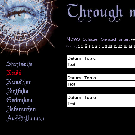
News
Schauen Sie auch unter:
w
3
Seite(n)
1
2
4
5
6
7
8
9
10
11
12
13
14
Datum Topic
Text
Datum Topic
Text
Datum Topic
Text